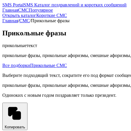
SMS
PortalSMS
Каталог поздравлений и коротких сообщений
Главная
СМС
Популярное
Открыть каталог
Короткие СМС
Главная
/
СМС
/
Прикольные фразы
Прикольные фразы
прикольные
текст
прикольные фразы, прикольные афоризмы, смешные афоризмы,
Все подборки
Прикольные СМС
Выберите подходящий текст, сократите его под формат сообщен
прикольные фразы, прикольные афоризмы, смешные афоризмы, 
Одиноких с новым годом поздравляет только президент.
Копировать