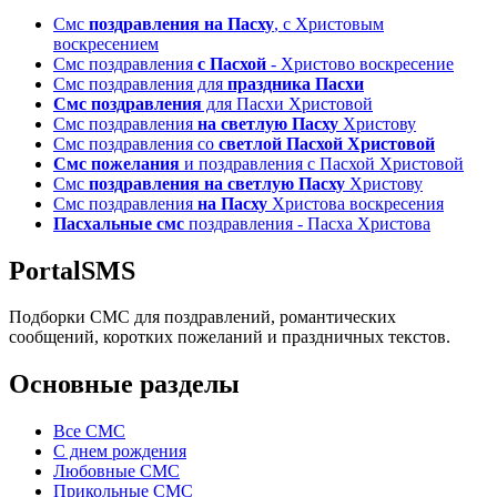
Смс
поздравления на Пасху
, с Христовым
воскресением
Смс поздравления
с Пасхой
- Христово воскресение
Смс поздравления для
праздника Пасхи
Смс поздравления
для Пасхи Христовой
Смс поздравления
на светлую Пасху
Христову
Смс поздравления со
светлой Пасхой Христовой
Смс пожелания
и поздравления с Пасхой Христовой
Смс
поздравления на светлую Пасху
Христову
Смс поздравления
на Пасху
Христова воскресения
Пасхальные смс
поздравления - Пасха Христова
PortalSMS
Подборки СМС для поздравлений, романтических
сообщений, коротких пожеланий и праздничных текстов.
Основные разделы
Все СМС
С днем рождения
Любовные СМС
Прикольные СМС