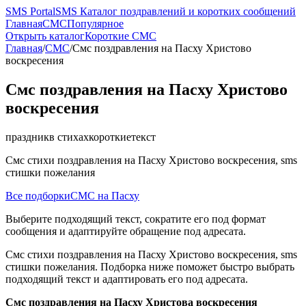
SMS
PortalSMS
Каталог поздравлений и коротких сообщений
Главная
СМС
Популярное
Открыть каталог
Короткие СМС
Главная
/
СМС
/
Смс поздравления на Пасху Христово
воскресения
Смс поздравления на Пасху Христово
воскресения
праздник
в стихах
короткие
текст
Смс стихи поздравления на Пасху Христово воскресения, sms
стишки пожелания
Все подборки
СМС на Пасху
Выберите подходящий текст, сократите его под формат
сообщения и адаптируйте обращение под адресата.
Смс стихи поздравления на Пасху Христово воскресения, sms
стишки пожелания. Подборка ниже поможет быстро выбрать
подходящий текст и адаптировать его под адресата.
Смс поздравления на Пасху Христова воскресения