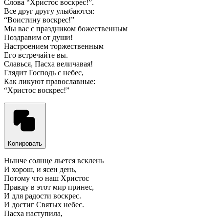
Слова “Христос воскрес!”.
Все друг другу улыбаются:
“Воистину воскрес!”
Мы вас с праздником божественным
Поздравим от души!
Настроением торжественным
Его встречайте вы.
Славься, Пасха величавая!
Глядит Господь с небес,
Как ликуют православные:
“Христос воскрес!”
Копировать
Нынче солнце льется всклень
И хорош, и ясен день,
Потому что наш Христос
Правду в этот мир принес,
И для радости воскрес.
И достиг Святых небес.
Пасха наступила,