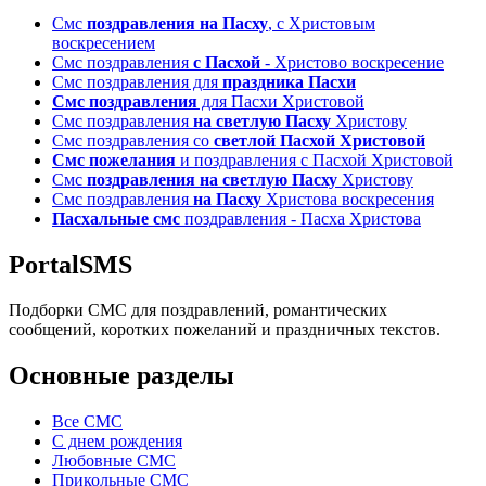
Смс
поздравления на Пасху
, с Христовым
воскресением
Смс поздравления
с Пасхой
- Христово воскресение
Смс поздравления для
праздника Пасхи
Смс поздравления
для Пасхи Христовой
Смс поздравления
на светлую Пасху
Христову
Смс поздравления со
светлой Пасхой Христовой
Смс пожелания
и поздравления с Пасхой Христовой
Смс
поздравления на светлую Пасху
Христову
Смс поздравления
на Пасху
Христова воскресения
Пасхальные смс
поздравления - Пасха Христова
PortalSMS
Подборки СМС для поздравлений, романтических
сообщений, коротких пожеланий и праздничных текстов.
Основные разделы
Все СМС
С днем рождения
Любовные СМС
Прикольные СМС