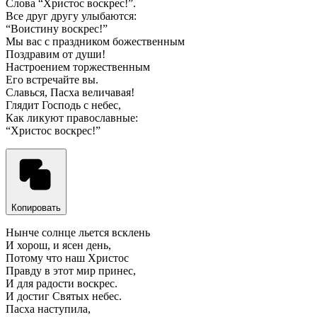
Слова “Христос воскрес!”.
Все друг другу улыбаются:
“Воистину воскрес!”
Мы вас с праздником божественным
Поздравим от души!
Настроением торжественным
Его встречайте вы.
Славься, Пасха величавая!
Глядит Господь с небес,
Как ликуют православные:
“Христос воскрес!”
Копировать
Нынче солнце льется всклень
И хорош, и ясен день,
Потому что наш Христос
Правду в этот мир принес,
И для радости воскрес.
И достиг Святых небес.
Пасха наступила,